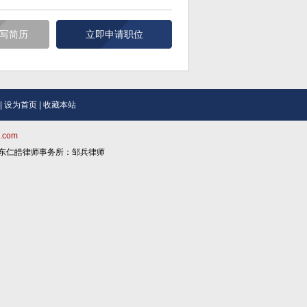
写简历
立即申请职位
|
设为首页
|
收藏本站
.com
问：广东仁皓律师事务所：邹兵律师