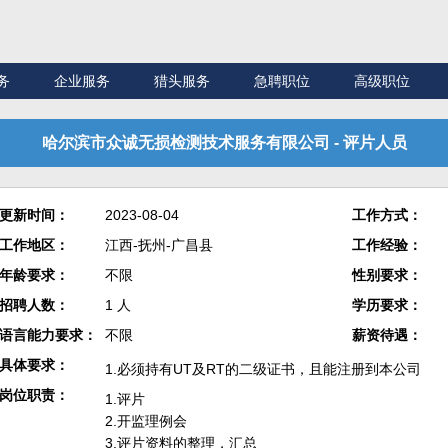
务
企业服务
猎头服务
急聘职位
高级职位
哈尔滨市众诚无损检测技术服务有限公司 - 评片人员
更新时间：
2023-08-04
工作方式：
工作地区：
江西-抚州-广昌县
工作经验：
年龄要求：
不限
性别要求：
招聘人数：
1 人
学历要求：
语言能力要求：
不限
薪资待遇：
具体要求：
1.必须持有UT及RT的二级证书，且能注册到本公司
岗位职责：
1.评片
2.开监理例会
3.评片资料的整理，汇总