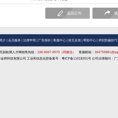
返回公司
填
简介
|
会员服务
|
法律申明
|
广告报价
|
客服中心
|
留言反馈
|
帮助中心
|
求职防骗技巧
无损检测人才网销售热线：
186-8067-8570（同微信）
客服邮箱：
364759881@qq
深圳市金聘科技有限公司 工业和信息化部备案号：粤ICP备11018201号 公司法律顾